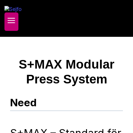
Skip
to
content
S+MAX Modular
Press System
Need
S+MAX – Standard för