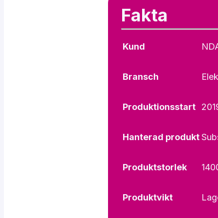
Fakta
Kund
ND
Bransch
Elek
Produktionsstart
201
Hanterad produkt
Subs
Produktstorlek
140
Produktvikt
Lag