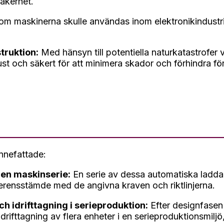
säkerhet.
om maskinerna skulle användas inom elektronikindustr
truktion:
Med hänsyn till potentiella naturkatastrofer 
t och säkert för att minimera skador och förhindra för
nnefattade:
 en maskinserie:
En serie av dessa automatiska ladda
överensstämde med de angivna kraven och riktlinjerna.
ch idrifttagning i serieproduktion:
Efter designfasen 
idrifttagning av flera enheter i en serieproduktionsmiljö,