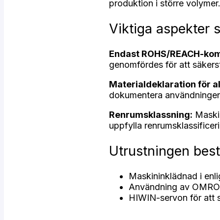
produktion i större volymer
Viktiga aspekter 
Endast ROHS/REACH-komp
genomfördes för att säkers
Materialdeklaration för a
dokumentera användningen
Renrumsklassning:
Maskin
uppfylla renrumsklassifice
Utrustningen best
Maskininklädnad i enli
Användning av OMRON-
HIWIN-servon för att s