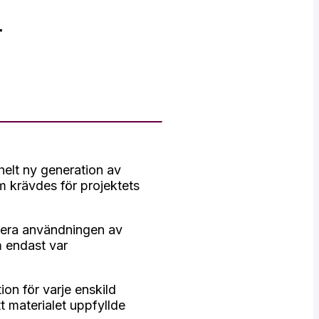
r
helt ny generation av
m krävdes för projektets
imera användningen av
 endast var
ion för varje enskild
t materialet uppfyllde