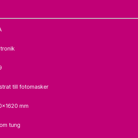
A
tronik
9
trat till fotomasker
0×1620 mm
om tung