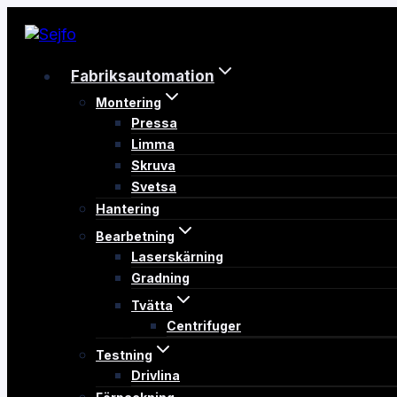
Skip
to
content
Fabriksautomation
Montering
Pressa
Limma
Skruva
Svetsa
Hantering
Bearbetning
Laserskärning
Gradning
Tvätta
Centrifuger
Testning
Drivlina