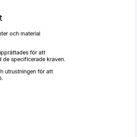
t
ter och material
upprättades för att
de specificerade kraven.
utrustningen för att
ö.