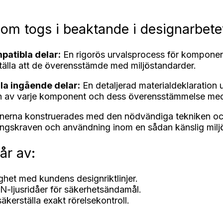
.
som togs i beaktande i designarbete
atibla delar:
En rigorös urvalsprocess för komponen
tälla att de överensstämde med miljöstandarder.
lla ingående delar:
En detaljerad materialdeklaration 
 av varje komponent och dess överensstämmelse med 
erna konstruerades med den nödvändiga tekniken och 
ringskraven och användning inom en sådan känslig milj
år av:
ghet med kundens designriktlinjer.
ljusridåer för säkerhetsändamål.
äkerställa exakt rörelsekontroll.