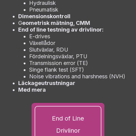
Hydraulisk
Pneumatisk
Dimensionskontroll
G
eometrisk mätning, CMM
End of line testning av drivlinor:
E-drives
Växellådor
Slutväxlar, RDU
Fördelningsväxlar, PTU
Nödvändiga
Transmission error (TE)
Dessa kakor
Singe flank test (SFT)
går inte att
Noise vibrations and harshness (NVH)
välja bort. De
Läckageutrustningar
behövs för att
Med mera
hemsidan över
huvud taget
ska fungera.
Nödvändiga
End of Line
cookies låter
dig använda
Drivlinor
webbplatsen