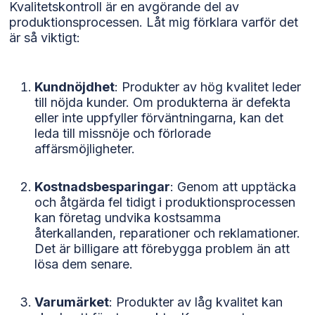
Kvalitetskontroll är en avgörande del av
produktionsprocessen. Låt mig förklara varför det
Marknadsföring
är så viktigt:
Cookies för
marknadsföring
används för att spåra
besökare på vår
Kundnöjdhet
: Produkter av hög kvalitet leder
webbplats. Avsikten är
till nöjda kunder. Om produkterna är defekta
att visa annonser som
eller inte uppfyller förväntningarna, kan det
är relevanta och
leda till missnöje och förlorade
engagerande för
affärsmöjligheter.
enskilda användare,
och därmed mer
värdefull för utgivare
Kostnadsbesparingar
: Genom att upptäcka
och
och åtgärda fel tidigt i produktionsprocessen
tredjepartsannonsörer.
kan företag undvika kostsamma
återkallanden, reparationer och reklamationer.
Det är billigare att förebygga problem än att
lösa dem senare.
Varumärket
: Produkter av låg kvalitet kan