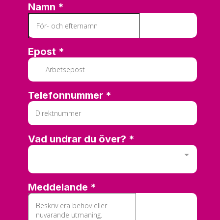
Cookies för
marknadsföring
används för att spåra
besökare på vår
webbplats. Avsikten är
att visa annonser som
är relevanta och
engagerande för
enskilda användare,
och därmed mer
värdefull för utgivare
och
tredjepartsannonsörer.