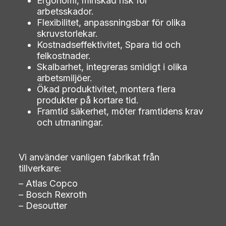
Ergonomi, minskad risk för
arbetsskador.
Flexibilitet, anpassningsbar för olika
skruvstorlekar.
Kostnadseffektivitet, Spara tid och
felkostnader.
Skalbarhet, integreras smidigt i olika
arbetsmiljöer.
Nödvändiga
Ökad produktivitet, montera flera
Dessa kakor
produkter på kortare tid.
går inte att
Framtid säkerhet, möter framtidens krav
välja bort. De
och utmaningar.
behövs för att
hemsidan över
huvud taget
ska fungera.
Vi använder vanligen fabrikat från
Nödvändiga
tillverkare:
cookies låter
– Atlas Copco
dig använda
– Bosch Rexroth
webbplatsen
– Desoutter
genom att
aktivera