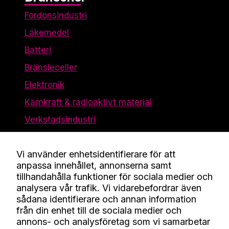
Fordonsindustri
Läkemedel
Batteri
Bränsleceller
Elektronik
Kärnkraft & radioaktivt material
Verkstadsindustri
Vi använder enhetsidentifierare för att
Företaget
anpassa innehållet, annonserna samt
tillhandahålla funktioner för sociala medier och
Kontakt
analysera vår trafik. Vi vidarebefordrar även
Kunskap
sådana identifierare och annan information
från din enhet till de sociala medier och
Om oss
annons- och analysföretag som vi samarbetar