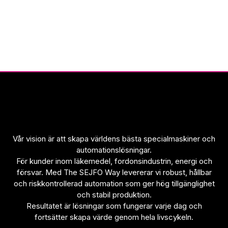
grundläggande
funktioner,
såsom
sidnavigering
och åtkomst
till säkra
områden på
webbplatsen.
Statistik
För att vi ska
kunna
Vår vision är att skapa världens bästa specialmaskiner och
förbättra
automationslösningar.
hemsidans
För kunder inom läkemedel, fordonsindustrin, energi och
funktionalitet
försvar. Med The SEJFO Way levererar vi robust, hållbar
och
och riskkontrollerad automation som ger hög tillgänglighet
uppbyggnad,
och stabil produktion.
baserat på
Resultatet är lösningar som fungerar varje dag och
hur
fortsätter skapa värde genom hela livscykeln.
hemsidan