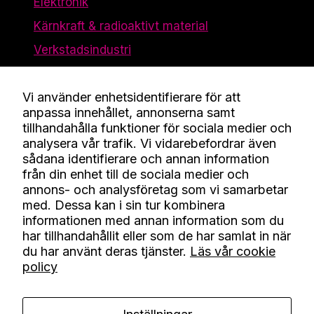
Elektronik
Kärnkraft & radioaktivt material
Verkstadsindustri
Vi använder enhetsidentifierare för att
Företaget
anpassa innehållet, annonserna samt
tillhandahålla funktioner för sociala medier och
Kontakt
analysera vår trafik. Vi vidarebefordrar även
Kunskap
sådana identifierare och annan information
från din enhet till de sociala medier och
Om oss
annons- och analysföretag som vi samarbetar
Jobba här
med. Dessa kan i sin tur kombinera
informationen med annan information som du
Certifikat och policy
har tillhandahållit eller som de har samlat in när
Visselblåsning
du har använt deras tjänster.
Läs vår cookie
policy