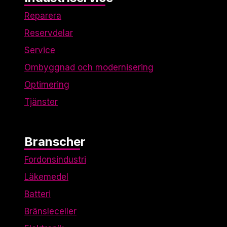
Cookies för
Reparera
marknadsföring
används för att spåra
Reservdelar
besökare på vår
Service
webbplats. Avsikten är
att visa annonser som
Ombyggnad och modernisering
är relevanta och
engagerande för
Optimering
enskilda användare,
Tjänster
och därmed mer
värdefull för utgivare
och
tredjepartsannonsörer.
Branscher
Fordonsindustri
Läkemedel
Batteri
Bränsleceller