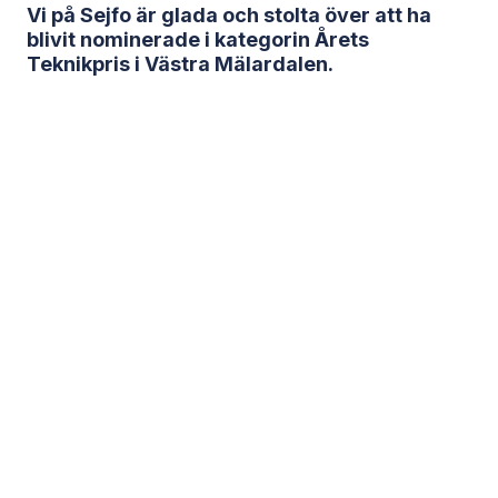
Vi på Sejfo är glada och stolta över att ha
blivit nominerade i kategorin Årets
Teknikpris i Västra Mälardalen.
Nödvändiga
Dessa kakor
går inte att
välja bort. De
behövs för att
hemsidan över
huvud taget
ska fungera.
Nödvändiga
cookies låter
dig använda
webbplatsen
genom att
aktivera