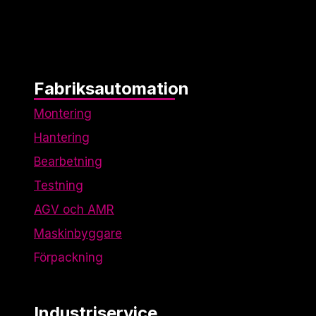
används.
Upplevelse
För att vår
hemsida ska
Fabriksautomation
prestera så
Montering
bra som
möjligt under
Hantering
ditt besök.
Om du nekar
Bearbetning
de här
Testning
kakorna
kommer viss
AGV och AMR
funktionalitet
att försvinna
Maskinbyggare
från
Förpackning
hemsidan.
Industriservice
Marknadsföring