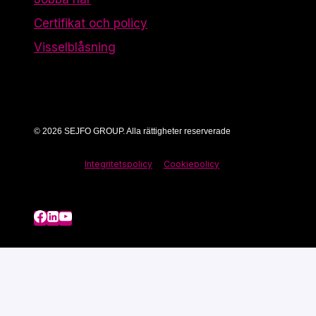
Certifikat och policy
Visselblåsning
© 2026 SEJFO GROUP. Alla rättigheter reserverade
Integritetspolicy
Cookiepolicy
Cookies
Vi använder enhetsidentifierare för att anpassa
innehållet, annonserna samt tillhandahålla funktioner
för sociala medier och analysera vår trafik. Vi