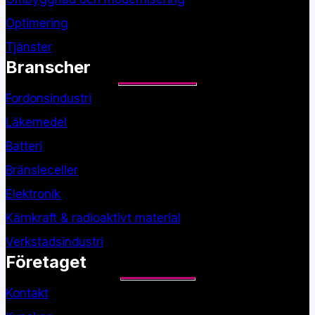
Optimering
Tjänster
Branscher
Fordonsindustri
Läkemedel
Batteri
Bränsleceller
Elektronik
Kärnkraft & radioaktivt material
Verkstadsindustri
Företaget
Kontakt