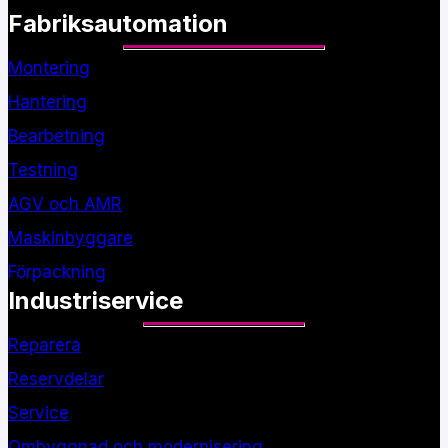
Fabriksautomation
Montering
Hantering
Bearbetning
Testning
AGV och AMR
Maskinbyggare
Förpackning
Industriservice
Reparera
Reservdelar
Service
Ombyggnad och modernisering