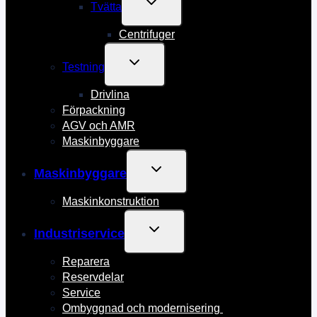
TOGGLE
Tvätta
CHILD
MENU
Centrifuger
TOGGLE
Testning
CHILD
MENU
Drivlina
Förpackning
AGV och AMR
Maskinbyggare
TOGGLE
Maskinbyggare
CHILD
MENU
Maskinkonstruktion
TOGGLE
Industriservice
CHILD
MENU
Reparera
Reservdelar
Service
Ombyggnad och modernisering