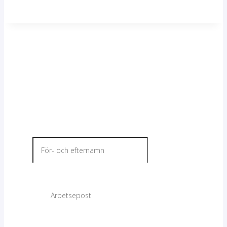
Kontakta oss idag och
få mer info om ditt
nästa projekt