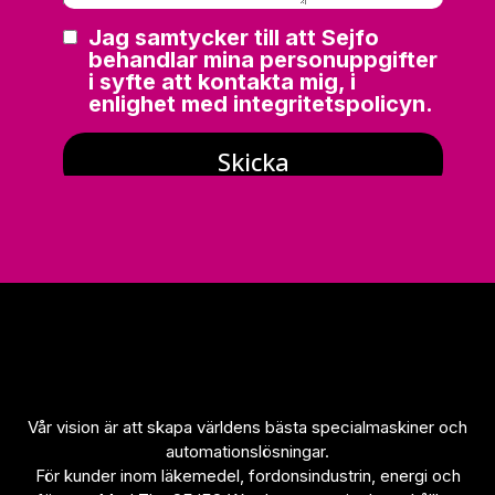
används.
Upplevelse
För att vår
hemsida ska
prestera så
bra som
möjligt under
ditt besök.
Om du nekar
de här
kakorna
kommer viss
funktionalitet
att försvinna
från
hemsidan.
Vår vision är att skapa världens bästa specialmaskiner och
automationslösningar.
För kunder inom läkemedel, fordonsindustrin, energi och
Marknadsföring