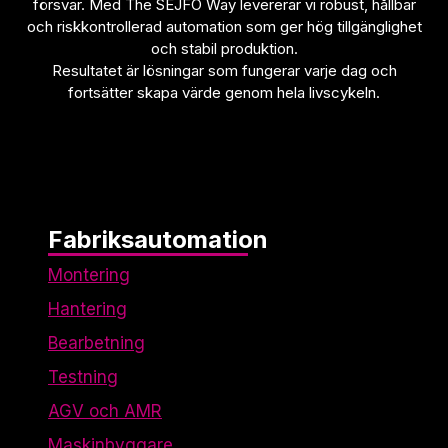
försvar. Med The SEJFO Way levererar vi robust, hållbar
Cookies för
och riskkontrollerad automation som ger hög tillgänglighet
marknadsföring
och stabil produktion.
används för att spåra
Resultatet är lösningar som fungerar varje dag och
besökare på vår
fortsätter skapa värde genom hela livscykeln.
webbplats. Avsikten är
att visa annonser som
är relevanta och
engagerande för
enskilda användare,
och därmed mer
värdefull för utgivare
Fabriksautomation
och
tredjepartsannonsörer.
Montering
Hantering
Bearbetning
Testning
AGV och AMR
Maskinbyggare