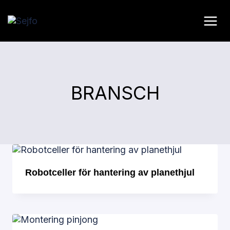
Skip
to
content
BRANSCH
Robotceller för hantering av planethjul