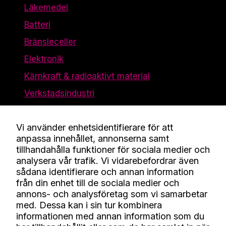
Läkemedel
Batteri
Bränsleceller
Elektronik
Kärnkraft & radioaktivt material
Verkstadsindustri
Vi använder enhetsidentifierare för att
Företaget
anpassa innehållet, annonserna samt
tillhandahålla funktioner för sociala medier och
Kontakt
analysera vår trafik. Vi vidarebefordrar även
Kunskap
sådana identifierare och annan information
från din enhet till de sociala medier och
Om oss
annons- och analysföretag som vi samarbetar
Jobba här
med. Dessa kan i sin tur kombinera
informationen med annan information som du
Certifikat och policy